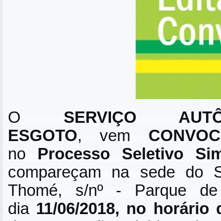
O
SERVIÇO A
ESGOTO
,
vem
CONVO
no
Processo Seletivo Sim
compareçam na sede do SA
Thomé, s/nº - Parque d
dia
11/06/2018, no horário